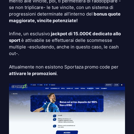
merito alle vincite, poi, ti permetterà di raddoppiare -
se non triplicare- le tue vincite, con un sistema di
progressioni determinate all’interno del
bonus quote
maggiorate, vincite potenziate!
Infine, un esclusivo
jackpot di 15.000€ dedicato allo
sport
è attivabile se effettuerai delle scommesse
multiple -escludendo, anche in questo caso, le cash
out-.
Attualmente non esistono Sportaza promo code per
attivare le promozioni
.