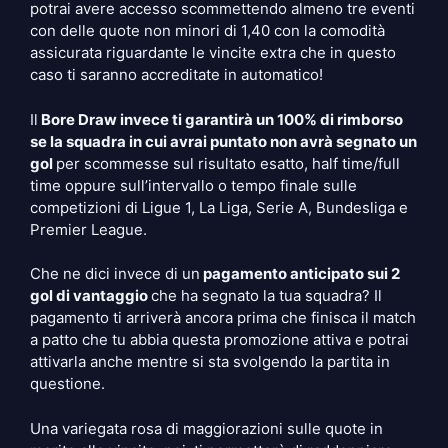
potrai avere accesso scommettendo almeno tre eventi
con delle quote non minori di 1,40 con la comodità
assicurata riguardante le vincite extra che in questo
caso ti saranno accreditate in automatico!
Il
Bore Draw invece ti garantirà un 100% di rimborso
se la squadra in cui avrai puntato non avrà segnato un
gol
per scommesse sul risultato esatto, half time/full
time oppure sull’intervallo o tempo finale sulle
competizioni di Ligue 1, La Liga, Serie A, Bundesliga e
Premier League.
Che ne dici invece di un
pagamento anticipato sui 2
gol di vantaggio
che ha segnato la tua squadra? Il
pagamento ti arriverà ancora prima che finisca il match
a patto che tu abbia questa promozione attiva e potrai
attivarla anche mentre si sta svolgendo la partita in
questione.
Una variegata rosa di maggiorazioni sulle quote in