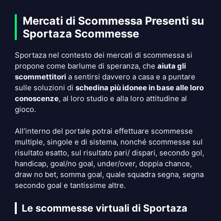
Mercati di Scommessa Presenti su
Sportaza Scommesse
Sportaza nel contesto dei mercati di scommessa si
propone come barlume di speranza, che
aiuta gli
scommettitori
a sentirsi davvero a casa e a puntare
sulle soluzioni di
schedina più idonee in base alle loro
conoscenze
, al loro studio e alla loro attitudine al
gioco.
All’interno del portale potrai effettuare scommesse
multiple, singole e di sistema, nonché scommesse sul
risultato esatto, sul risultato pari/ dispari, secondo gol,
handicap, goal/no goal, under/over, doppia chance,
draw no bet, somma goal, quale squadra segna, segna
secondo goal e tantissime altre.
Le scommesse virtuali di Sportaza