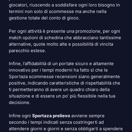
giocatori, riuscendo a soddisfare ogni loro bisogno in
termini non solo di scommesse ma anche nella
gestione totale del conto di gioco.
Per ogni attività è presente una promozione, per ogni
match opzioni di schedina che abbracciano tantissime
alternative, quote molto alte e possibilità di vincita
parecchio estese.
Infine, l’affidabilità di un portale sicuro e altamente
innovativo per i tempi moderni ha fatto sì che le
Sportaza scommesse recensioni siano generalmente
positive, indicando caratteristiche di rispettabilità che
ti permetteranno di avere un quadro chiaro della
situazione e di essere un po’ più flessibile nella tua
decisione.
Infine ogni
Sportaza prelievo
avviene sempre
secondo i tempi indicati senza costringerti ad
attendere giorni e giorni e senza obbligarti a spendere