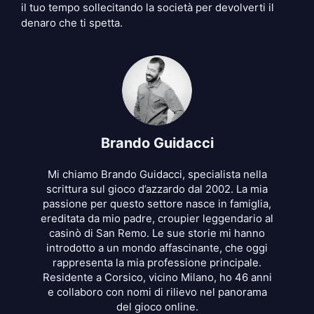
il tuo tempo sollecitando la società per devolverti il
denaro che ti spetta.
Brando Guidacci
Mi chiamo Brando Guidacci, specialista nella
scrittura sul gioco d’azzardo dal 2002. La mia
passione per questo settore nasce in famiglia,
ereditata da mio padre, croupier leggendario al
casinò di San Remo. Le sue storie mi hanno
introdotto a un mondo affascinante, che oggi
rappresenta la mia professione principale.
Residente a Corsico, vicino Milano, ho 46 anni
e collaboro con nomi di rilievo nel panorama
del gioco online.