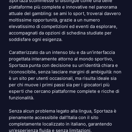
Sportaza scommesse si distingue come una delle
piattaforme più complete e innovative nel panorama
attuale del gambling: se ami lo sport, troverai davvero
moltissime opportunità, grazie a un numero
elevatissimo di competizioni ed eventi da esplorare,
accompagnati da opzioni di schedina studiate per
soddisfare ogni esigenza.
Caratterizzato da un intenso blu e da un’interfaccia
progettata interamente attorno al mondo sportivo,
Sportaza punta con decisione su un’identità chiara e
riconoscibile, senza lasciare margini di ambiguità: non
è un sito per utenti occasionali, ma risulta ideale sia
per chi muove i primi passi sia per i giocatori più
esperti che cercano piattaforme complete e ricche di
funzionalità.
Senza alcun problema legato alla lingua, Sportaza è
pienamente accessibile dall’Italia con il sito
completamente localizzato in italiano, garantendo
un’esperienza fluida e senza limitazioni.