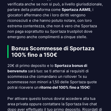
verificata anche se non si può, a livello giurisdizionale,
parlare della piattaforma come
Sportaza AAMS
, i
giocatori affermano che i loro diritti vengono
riconosciuti e che hanno potuto notare, con loro
estrema contentezza, che non è vero che Sportaza
non paga soprattutto su Sportaza trustpilot dove
emergono anche complimenti a cinque stelle.
Bonus Scommesse di Sportaza
100% fino a 150€
20€ di primo deposito e lo
Sportaza bonus di
benvenuto
sarà tuo: se ti atterrai ai requisiti di
scommessa che comandano un rollover 1x su
scommesse non minori a 1,50 delle Sportaza quote
potrai ricevere un
ritorno del 100% fino a 150€
!
Per attivare questo bonus dovrai accedere alla tua
area privata oppure contattare la Sportaza live chat
dopo aver effettuato il tuo primo deposito. Ricordati di