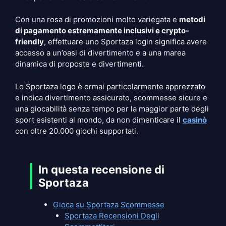
Con una rosa di promozioni molto variegata e
metodi
di pagamento estremamente inclusivi e crypto-
friendly
, effettuare uno Sportaza login significa avere
accesso a un’oasi di divertimento e a una marea
dinamica di proposte e divertimenti.
Lo Sportaza logo è ormai particolarmente apprezzato
e indica divertimento assicurato, scommesse sicure e
una giocabilità senza tempo per la maggior parte degli
sport esistenti al mondo, da non dimenticare il
casinò
con oltre 20.000 giochi supportati.
In questa recensione di
Sportaza
Gioca su Sportaza Scommesse
Sportaza Recensioni Degli