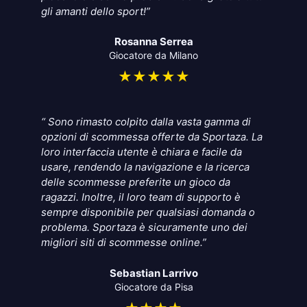
gli amanti dello sport!”
Rosanna Serrea
Giocatore da Milano
★★★★★
“ Sono rimasto colpito dalla vasta gamma di
opzioni di scommessa offerte da Sportaza. La
loro interfaccia utente è chiara e facile da
usare, rendendo la navigazione e la ricerca
delle scommesse preferite un gioco da
ragazzi. Inoltre, il loro team di supporto è
sempre disponibile per qualsiasi domanda o
problema. Sportaza è sicuramente uno dei
migliori siti di scommesse online.”
Sebastian Larrivo
Giocatore da Pisa