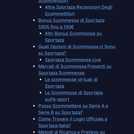
Scommettitori
Altre Sportaza Recensioni Degli
Scommettitori
Bonus Scommesse di Sportaza
100% fino a 150€
Altri Bonus Scommesse su
Sportaza
Quali Opzioni di Scommessa ci Sono
su Sportaza?
Sportaza Scommesse Live
Mercati di Scommessa Presenti su
Sportaza Scommesse
Le scommesse virtuali di
Sportaza
Le Scommesse di Sportaza
sull’e-sport
Posso Scommettere su Serie A e
Serie B su Sportaza?
Come Trovare il Login Ufficiale a
Sportaza Italia?
Metodi di Ricarica e Prelievo su